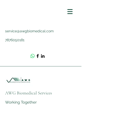
service@awgbiomedical.com
7876050181
AWG Biomedical Services
Working Together