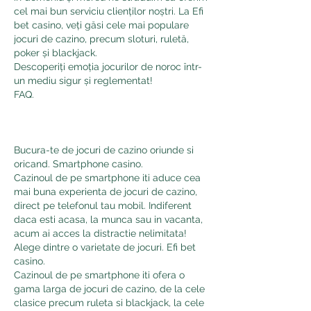
cel mai bun serviciu clienților noștri. La Efi 
bet casino, veți găsi cele mai populare 
jocuri de cazino, precum sloturi, ruletă, 
poker și blackjack.
Descoperiți emoția jocurilor de noroc într-
un mediu sigur și reglementat!
FAQ.
Bucura-te de jocuri de cazino oriunde si 
oricand. Smartphone casino.
Cazinoul de pe smartphone iti aduce cea 
mai buna experienta de jocuri de cazino, 
direct pe telefonul tau mobil. Indiferent 
daca esti acasa, la munca sau in vacanta, 
acum ai acces la distractie nelimitata!
Alege dintre o varietate de jocuri. Efi bet 
casino.
Cazinoul de pe smartphone iti ofera o 
gama larga de jocuri de cazino, de la cele 
clasice precum ruleta si blackjack, la cele 