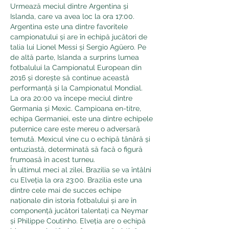
Urmează meciul dintre Argentina și 
Islanda, care va avea loc la ora 17:00. 
Argentina este una dintre favoritele 
campionatului și are în echipă jucători de 
talia lui Lionel Messi și Sergio Agüero. Pe 
de altă parte, Islanda a surprins lumea 
fotbalului la Campionatul European din 
2016 și dorește să continue această 
performanță și la Campionatul Mondial.
La ora 20:00 va începe meciul dintre 
Germania și Mexic. Campioana en-titre, 
echipa Germaniei, este una dintre echipele 
puternice care este mereu o adversară 
temută. Mexicul vine cu o echipă tânără și 
entuziastă, determinată să facă o figură 
frumoasă în acest turneu.
În ultimul meci al zilei, Brazilia se va întâlni 
cu Elveția la ora 23:00. Brazilia este una 
dintre cele mai de succes echipe 
naționale din istoria fotbalului și are în 
componență jucători talentați ca Neymar 
și Philippe Coutinho. Elveția are o echipă 