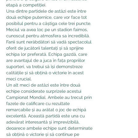
etapă a competiției.
Una dintre partidele de astăzi este între 
două echipe puternice, care vor face tot 
posibilul pentru a câștiga cele trei puncte. 
Meciul va avea loc pe un stadion faimos, 
cunoscut pentru atmosfera sa incredibilă. 
Fanii sunt nerăbdători să vadă spectacolul 
oferit de jucătorii talentați și să sprijine 
echipa lor preferată. Echipa gazdă, care 
are avantajul de a juca în fața propriilor 
suporteri, va trebui să își demonstreze 
calitățile și să obțină o victorie în acest 
meci crucial.
Un alt meci de astăzi este între două 
echipe considerate surprizele acestui 
Campionat Mondial. Ambele au trecut prin 
fazele de calificare cu rezultate 
remarcabile și au arătat o joc de echipă 
excelentă. Această partidă este una cu 
adevărat interesantă și imprevizibilă, 
deoarece ambele echipe sunt determinate 
să obțină o victorie și să continue pe 