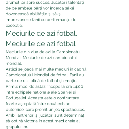
drumul lor spre succes. Jucătorii talentați 
de pe ambele părți vor încerca să-și 
dovedească abilitățile și să-și 
impresioneze fanii cu performanțe de 
excepție.
Meciurile de azi fotbal. 
Meciurile de azi fotbal
Meciurile din ziua de azi la Campionatul 
Mondial. Meciurile de azi campionatul 
mondial.
Astăzi se joacă mai multe meciuri în cadrul 
Campionatului Mondial de fotbal. Fanii au 
parte de o zi plină de fotbal și emoție.
Primul meci de astăzi începe la ora 14:00 
între echipele naționale ale Spaniei și 
Portugaliei. Aceasta este o confruntare 
foarte așteptată între două echipe 
puternice, care promit un joc spectaculos. 
Ambii antrenori și jucători sunt determinați 
să obțină victoria în acest meci cheie al 
grupului lor.