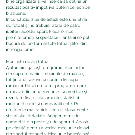
bine organizată și va încerca să obțină un 
rezultat pozitiv împotriva puternicei echipe 
braziliene.
În concluzie, ziua de astăzi este una plină 
de fotbal și nu trebuie ratată de către 
iubitorii acestui sport. Fiecare meci 
promite emoții și spectacol, iar fanii se pot 
bucura de performanțele fotbaliștilor din 
întreaga lume.
Meciurile de azi fotbal.
Ajutor: aici găseşti programul meciurilor 
din cupa româniei, meciurile de mâine şi 
tot ţintarul sezonului curent din cupa 
româniei. Ro vă oferă tot programul care 
urmează din cupa româniei, scoruri live şi 
rezultate finale, clasamente, statistici 
meciuri directe şi comparaţii cote. Ro 
oferă cele mai rapide scoruri, clasamente 
și statistici detaliate. Acoperim mii de 
competiții din peste 30 de sporturi. Apasă 
pe căsuță pentru a vedea meciurile de azi 
din sportul respectiv. Meciurile beneficiază 