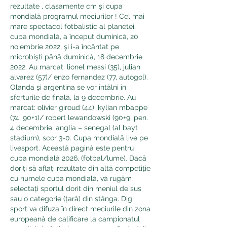
rezultate , clasamente cm și cupa 
mondială programul meciurilor ! Cel mai 
mare spectacol fotbalistic al planetei, 
cupa mondială, a început duminică, 20 
noiembrie 2022, şi i-a încântat pe 
microbişti până duminică, 18 decembrie 
2022. Au marcat: lionel messi (35), julian 
alvarez (57)/ enzo fernandez (77, autogol). 
Olanda şi argentina se vor întâlni în 
sferturile de finală, la 9 decembrie. Au 
marcat: olivier giroud (44), kylian mbappe 
(74, 90+1)/ robert lewandowski (90+9, pen. 
4 decembrie: anglia – senegal (al bayt 
stadium), scor 3-0. Cupa mondială live pe 
livesport. Această pagină este pentru 
cupa mondială 2026, (fotbal/lume). Dacă 
doriți să aflați rezultate din altă competiție 
cu numele cupa mondială, vă rugăm 
selectați sportul dorit din meniul de sus 
sau o categorie (țară) din stânga. Digi 
sport va difuza în direct meciurile din zona 
europeană de calificare la campionatul 