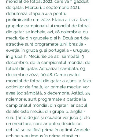
mondial de fotbal 2022, care va fi găzduit 
de qatar. Miercuri, 1 septembrie 2021, 
debutează etapa a 4-a pentru 
preliminariile cm 2022. Etapa a ii-a a fazei 
grupelor campionatului mondial de fotbal 
din qatar se încheie, azi, 28 noiembrie, cu 
meciurile din grupele g şi h. Două partide 
atractive sunt programate luni, brazilia - 
elveţia, în grupa g, şi portugalia - uruguay, 
în grupa h. Meciurile de azi, sâmbătă, 3 
decembrie, de la campionatul mondial de 
fotbal din qatar. Actualizat sâmbătă, 03 
decembrie 2022, 00:08. Campionatul 
mondial de fotbal din qatar a ajuns la faza 
optimilor de finală, iar primele meciuri vor 
avea loc sâmbătă, 3 decembrie. Astăzi, 25 
noiembrie, sunt programate 4 partide la 
campionatul mondial din qatar, iar capul 
de afiș este meciul din grupa b, anglia - 
sua. Țările de jos și ecuador vor juca și ele 
un meci tare, care ar putea decide ce 
echipă se califică prima în optimi. Ambele 
echipe s-au impus în prima etapă cu 