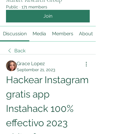
Market Research Group
Public
·
171 members
Join
Discussion
Media
Members
About
Back
Grace Lopez
September 21, 2023
Hackear Instagram 
gratis app 
Instahack 100% 
effectivo 2023 