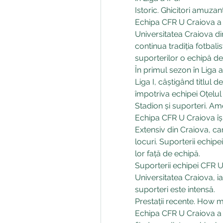
Istoric. Ghicitori amuzan
Echipa CFR U Craiova a fo
Universitatea Craiova din
continua tradiția fotbalis
suporterilor o echipă de 
În primul sezon în Liga 
Liga I, câștigând titlul 
împotriva echipei Oțelul 
Stadion și suporteri. Am
Echipa CFR U Craiova își
Extensiv din Craiova, ca
locuri. Suporterii echipe
lor față de echipă.
Suporterii echipei CFR U 
Universitatea Craiova, ia
suporteri este intensă.
Prestații recente. How 
Echipa CFR U Craiova a o