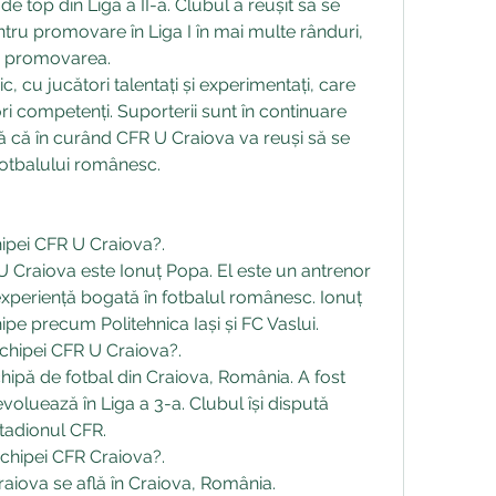
de top din Liga a II-a. Clubul a reușit să se 
entru promovare în Liga I în mai multe rânduri, 
nă promovarea.
c, cu jucători talentați și experimentați, care 
i competenți. Suporterii sunt în continuare 
ră că în curând CFR U Craiova va reuși să se 
 fotbalului românesc.
hipei CFR U Craiova?.
 Craiova este Ionuț Popa. El este un antrenor 
xperiență bogată în fotbalul românesc. Ionuț 
pe precum Politehnica Iași și FC Vaslui.
chipei CFR U Craiova?.
ipă de fotbal din Craiova, România. A fost 
 evoluează în Liga a 3-a. Clubul își dispută 
tadionul CFR.
echipei CFR Craiova?.
aiova se află în Craiova, România.