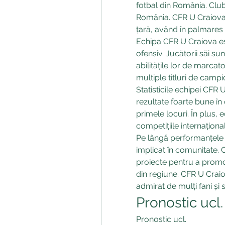
fotbal din România. Clubu
România. CFR U Craiova 
țară, având în palmares n
Echipa CFR U Craiova est
ofensiv. Jucătorii săi su
abilitățile lor de marca
multiple titluri de campi
Statisticile echipei CFR
rezultate foarte bune în
primele locuri. În plus, e
competițiile internaționa
Pe lângă performanțele s
implicat în comunitate. 
proiecte pentru a promova 
din regiune. CFR U Craiov
admirat de mulți fani și 
Pronostic ucl
Pronostic ucl.