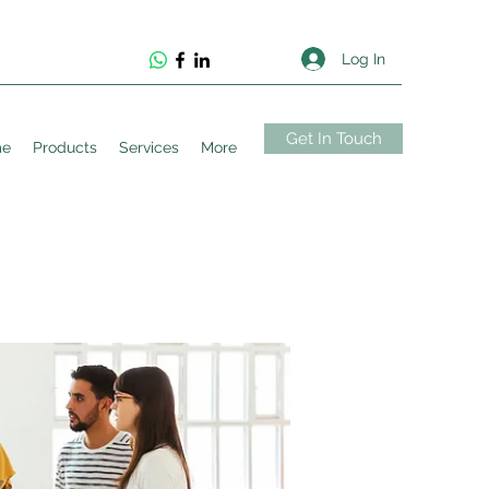
Log In
Get In Touch
me
Products
Services
More