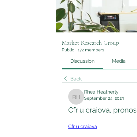
Market Research Group
Public
·
172 members
Discussion
Media
Back
Rhea Heatherly
September 24, 2023
Rhea Heatherly
Cfr u craiova, pronos
Cfr u craiova