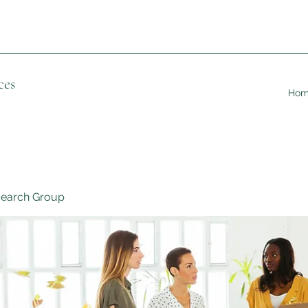
ces
Ho
search Group