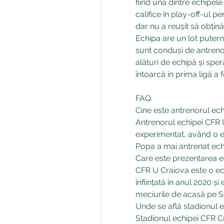
fiind una dintre echipele 
califice în play-off-ul p
dar nu a reușit să obți
Echipa are un lot puterni
sunt conduși de antrenor
alături de echipă și spe
întoarcă în prima ligă a
FAQ.
Cine este antrenorul ec
Antrenorul echipei CFR U
experimentat, având o e
Popa a mai antrenat echi
Care este prezentarea e
CFR U Craiova este o ech
înființată în anul 2020 și
meciurile de acasă pe S
Unde se află stadionul 
Stadionul echipei CFR Cr