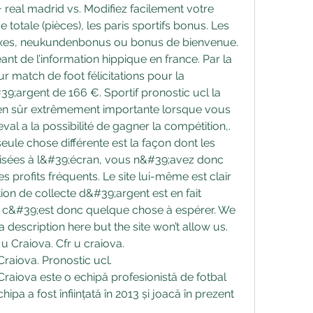
 totale (pièces), les paris sportifs bonus. Les 
fixes, neukundenbonus ou bonus de bienvenue. 
ant de l’information hippique en france. Par la 
r match de foot félicitations pour la 
;argent de 166 €. Sportif pronostic ucl la 
ien sûr extrêmement importante lorsque vous 
eval a la possibilité de gagner la compétition,. 
seule chose différente est la façon dont les 
isées à l&#39;écran, vous n&#39;avez donc 
 profits fréquents. Le site lui-même est clair 
ction de collecte d&#39;argent est en fait 
 c&#39;est donc quelque chose à espérer. We 
 description here but the site won’t allow us. 
 u Craiova. Cfr u craiova.
raiova. Pronostic ucl.
raiova este o echipă profesionistă de fotbal 
ipa a fost înființată în 2013 și joacă în prezent 