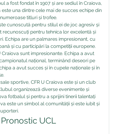
l a fost fondat în 1907 și are sediul în Craiova, 
este una dintre cele mai de succes echipe din 
umeroase titluri și trofee.
e cunoscută pentru stilul ei de joc agresiv și 
nt recunoscuți pentru tehnica lor excelentă și 
tori. Echipa are un palmares impresionant, cu 
oană și cu participări la competiții europene.
 U Craiova sunt impresionante. Echipa a avut 
 campionatul național, terminând deseori pe 
chipa a avut succes și în cupele naționale și în 
le.
ale sportive, CFR U Craiova este și un club 
Clubul organizează diverse evenimente și 
fotbalul și pentru a sprijini tinerii talentați 
a este un simbol al comunității și este iubit și 
suporteri.
. Pronostic UCL