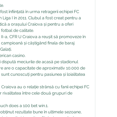
te.
st înființată în urma retragerii echipei FC 
 Liga I în 2011. Clubul a fost creat pentru a 
tică a orașului Craiova și pentru a oferi 
fotbal de calitate.
a II-a, CFR U Craiova a reușit să promoveze în 
de campioană și câștigând finala de baraj 
Galați.
erican casino.
 dispută meciurile de acasă pe stadionul 
re are o capacitate de aproximativ 10.000 de 
i sunt cunoscuți pentru pasiunea și loialitatea 
Craiova au o relație strânsă cu fanii echipei FC 
r rivalitatea între cele două grupuri de 
much does a 100 bet win.1.
bținut rezultate bune în ultimele sezoane, 