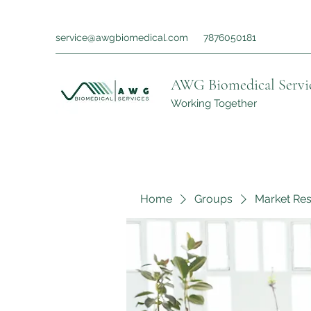
service@awgbiomedical.com
7876050181
AWG Biomedical Servi
Working Together
Home
Groups
Market Re