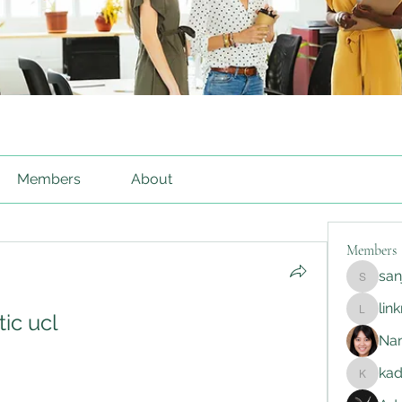
Members
About
Members
sa
sanjayg
lin
tic ucl
linkrakh
Na
ka
kadamr