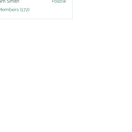
am Smith
Follow
Members (172)