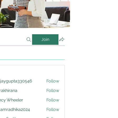
Join
njaygupta330546
Follow
upta330546
krakhirana
Follow
irana
ncy Wheeler
Follow
damradhika2024
Follow
adhika2024