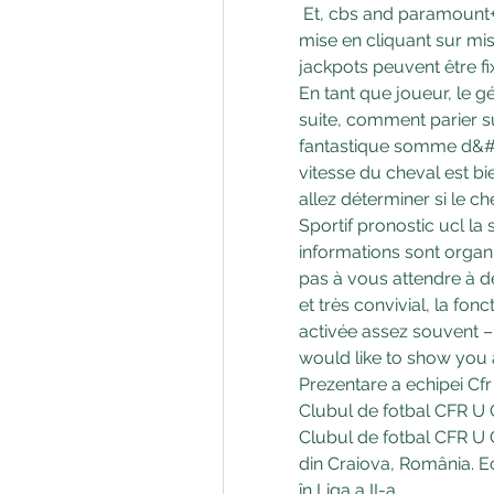
 Et, cbs and paramount+ real madrid vs. Modifiez facilement votre 
mise en cliquant sur mise
jackpots peuvent être 
En tant que joueur, le gé
suite, comment parier su
fantastique somme d&#39
vitesse du cheval est b
allez déterminer si le ch
Sportif pronostic ucl la 
informations sont organ
pas à vous attendre à des
et très convivial, la fon
activée assez souvent –
would like to show you a
Prezentare a echipei Cfr
Clubul de fotbal CFR U C
Clubul de fotbal CFR U C
din Craiova, România. Ech
în Liga a II-a.