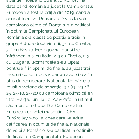
data când România a jucat la Campionatul 
European a fost la ediţia din 2019, când a 
ocupat locul 21. România a învins la volei 
campioana olimpică Franţa şi s-a calificat 
în optimile Campionatului European. 
România s-a clasat pe poziția a treia în 
grupa B după două victorii, 3-1 cu Croația, 
3-2 cu Bosnia-Herțegovina, dar și trei 
înfrângeri, 0-3 cu Italia, 2-3 cu Elveția, 2-3 
cu Bulgaria. „Româncele s-au luptat 
pentru a fi în optimi de finală, au jucat trei 
meciuri cu set decisiv, dar au avut și o zi în 
plus de recuperare. Naţionala României a 
reuşit o victorie de senzaţie, 3-1 (25-23, 16-
25, 25-18, 25-21) cu campioana olimpică en 
titre, Franţa, luni, la Tel Aviv-Yafo, în ultimul 
său meci din Grupa D a Campionatului 
European de volei masculin - CEV 
EuroVolley 2023, succes care i-a adus 
calificarea în optimile de finală. Naționala 
de volei a României s-a calificat în optimile 
de finală ale Campionatului European 