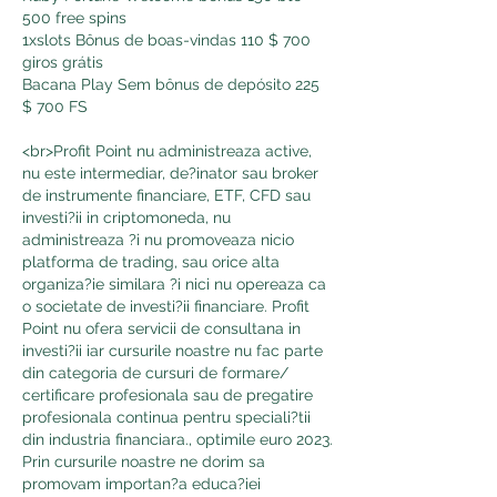
500 free spins
1xslots Bônus de boas-vindas 110 $ 700 
giros grátis
Bacana Play Sem bônus de depósito 225 
$ 700 FS
<br>Profit Point nu administreaza active, 
nu este intermediar, de?inator sau broker 
de instrumente financiare, ETF, CFD sau 
investi?ii in criptomoneda, nu 
administreaza ?i nu promoveaza nicio 
platforma de trading, sau orice alta 
organiza?ie similara ?i nici nu opereaza ca 
o societate de investi?ii financiare. Profit 
Point nu ofera servicii de consultana in 
investi?ii iar cursurile noastre nu fac parte 
din categoria de cursuri de formare/ 
certificare profesionala sau de pregatire 
profesionala continua pentru speciali?tii 
din industria financiara., optimile euro 2023. 
Prin cursurile noastre ne dorim sa 
promovam importan?a educa?iei 