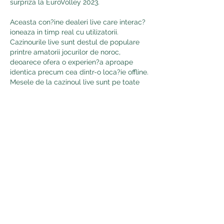
surpriza la EuroVolley 2023. 
Aceasta con?ine dealeri live care interac?
ioneaza in timp real cu utilizatorii. 
Cazinourile live sunt destul de populare 
printre amatorii jocurilor de noroc, 
deoarece ofera o experien?a aproape 
identica precum cea dintr-o loca?ie offline. 
Mesele de la cazinoul live sunt pe toate 
gusturile ?i pentru toate bugetele. Exista 
mese unde se poate intra cu un pariu 
minim de 0, etapa optimilor campionatului 
european 2023. La categoria ruleta exista 
multe varia?iuni, precum Greek Roulette, 
Roleta Brasileira sau Turkish Roulette. 
Clien?ii Fortuna Casino pot testa ?i 
Baccarat live, avand la dispozi?ie o 
camera de VIP Baccarat, cu un pariu 
minim de 50 RON. Nu in ultimul rand, 
celebrul joc de Blackjack are peste 5 
camere disponibile. Fortuna Casino le 
ofera tuturor clien?ilor mai multe 
modalita?i prin care pot depune. Mai jos 