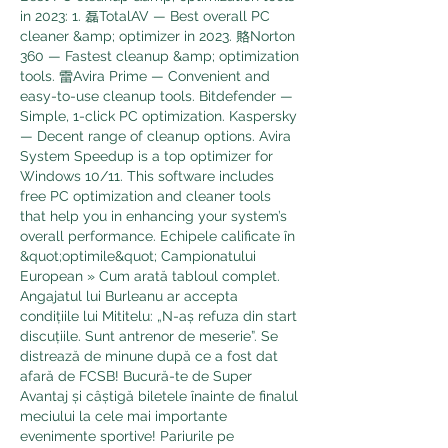
in 2023: 1. 磊TotalAV — Best overall PC 
cleaner &amp; optimizer in 2023. 賂Norton 
360 — Fastest cleanup &amp; optimization 
tools. 雷Avira Prime — Convenient and 
easy-to-use cleanup tools. Bitdefender — 
Simple, 1-click PC optimization. Kaspersky 
— Decent range of cleanup options. Avira 
System Speedup is a top optimizer for 
Windows 10/11. This software includes 
free PC optimization and cleaner tools 
that help you in enhancing your system’s 
overall performance. Echipele calificate în 
&quot;optimile&quot; Campionatului 
European » Cum arată tabloul complet. 
Angajatul lui Burleanu ar accepta 
condițiile lui Mititelu: „N-aș refuza din start 
discuțiile. Sunt antrenor de meserie”. Se 
distrează de minune după ce a fost dat 
afară de FCSB! Bucură-te de Super 
Avantaj și câștigă biletele înainte de finalul 
meciului la cele mai importante 
evenimente sportive! Pariurile pe 