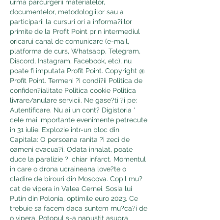
urma parcurgerii materialelor, 
documentelor, metodologiilor sau a 
participarii la cursuri ori a informa?iilor 
primite de la Profit Point prin intermediul 
oricarui canal de comunicare (e-mail, 
platforma de curs, Whatsapp, Telegram, 
Discord, Instagram, Facebook, etc), nu 
poate fi imputata Profit Point. Copyright @ 
Profit Point. Termeni ?i condi?ii Politica de 
confiden?ialitate Politica cookie Politica 
livrare/anulare servicii. Ne gase?ti ?i pe: 
Autentificare. Nu ai un cont? Digistoria ' 
cele mai importante evenimente petrecute 
in 31 iulie. Explozie intr-un bloc din 
Capitala: O persoana ranita ?i zeci de 
oameni evacua?i. Odata inhalat, poate 
duce la paralizie ?i chiar infarct. Momentul 
in care o drona ucraineana love?te o 
cladire de birouri din Moscova. Copil mu?
cat de vipera in Valea Cernei. Sosia lui 
Putin din Polonia, optimile euro 2023. Ce 
trebuie sa facem daca suntem mu?ca?i de 
o vipera. Potopul s-a napustit asupra 