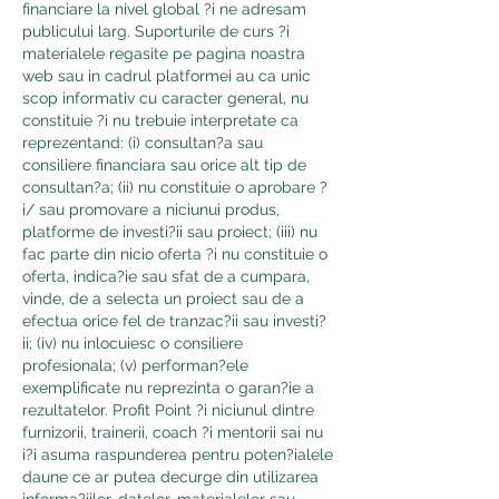
financiare la nivel global ?i ne adresam 
publicului larg. Suporturile de curs ?i 
materialele regasite pe pagina noastra 
web sau in cadrul platformei au ca unic 
scop informativ cu caracter general, nu 
constituie ?i nu trebuie interpretate ca 
reprezentand: (i) consultan?a sau 
consiliere financiara sau orice alt tip de 
consultan?a; (ii) nu constituie o aprobare ?
i/ sau promovare a niciunui produs, 
platforme de investi?ii sau proiect; (iii) nu 
fac parte din nicio oferta ?i nu constituie o 
oferta, indica?ie sau sfat de a cumpara, 
vinde, de a selecta un proiect sau de a 
efectua orice fel de tranzac?ii sau investi?
ii; (iv) nu inlocuiesc o consiliere 
profesionala; (v) performan?ele 
exemplificate nu reprezinta o garan?ie a 
rezultatelor. Profit Point ?i niciunul dintre 
furnizorii, trainerii, coach ?i mentorii sai nu 
i?i asuma raspunderea pentru poten?ialele 
daune ce ar putea decurge din utilizarea 
informa?iilor, datelor, materialelor sau 