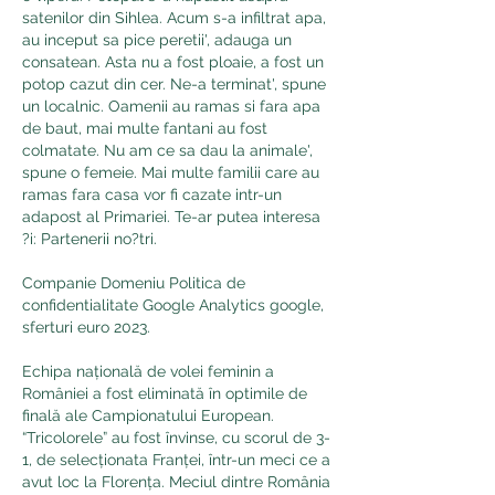
satenilor din Sihlea. Acum s-a infiltrat apa, 
au inceput sa pice peretii', adauga un 
consatean. Asta nu a fost ploaie, a fost un 
potop cazut din cer. Ne-a terminat', spune 
un localnic. Oamenii au ramas si fara apa 
de baut, mai multe fantani au fost 
colmatate. Nu am ce sa dau la animale', 
spune o femeie. Mai multe familii care au 
ramas fara casa vor fi cazate intr-un 
adapost al Primariei. Te-ar putea interesa 
?i: Partenerii no?tri.
Companie Domeniu Politica de 
confidentialitate Google Analytics google, 
sferturi euro 2023.
Echipa națională de volei feminin a 
României a fost eliminată în optimile de 
finală ale Campionatului European. 
“Tricolorele” au fost învinse, cu scorul de 3-
1, de selecționata Franței, într-un meci ce a 
avut loc la Florența. Meciul dintre România 