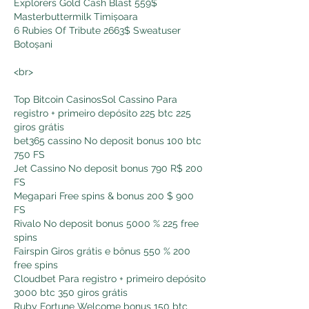
Explorers Gold Cash Blast 559$ 
Masterbuttermilk Timișoara 
6 Rubies Of Tribute 2663$ Sweatuser 
Botoșani 
<br>
Top Bitcoin CasinosSol Cassino Para 
registro + primeiro depósito 225 btc 225 
giros grátis
bet365 cassino No deposit bonus 100 btc 
750 FS
Jet Cassino No deposit bonus 790 R$ 200 
FS
Megapari Free spins & bonus 200 $ 900 
FS
Rivalo No deposit bonus 5000 % 225 free 
spins
Fairspin Giros grátis e bônus 550 % 200 
free spins
Cloudbet Para registro + primeiro depósito 
3000 btc 350 giros grátis
Ruby Fortune Welcome bonus 150 btc 