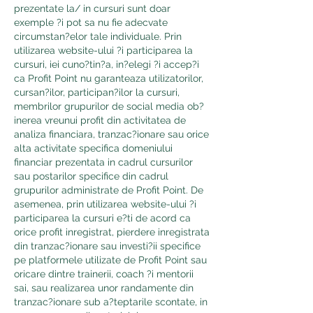
prezentate la/ in cursuri sunt doar 
exemple ?i pot sa nu fie adecvate 
circumstan?elor tale individuale. Prin 
utilizarea website-ului ?i participarea la 
cursuri, iei cuno?tin?a, in?elegi ?i accep?i 
ca Profit Point nu garanteaza utilizatorilor, 
cursan?ilor, participan?ilor la cursuri, 
membrilor grupurilor de social media ob?
inerea vreunui profit din activitatea de 
analiza financiara, tranzac?ionare sau orice 
alta activitate specifica domeniului 
financiar prezentata in cadrul cursurilor 
sau postarilor specifice din cadrul 
grupurilor administrate de Profit Point. De 
asemenea, prin utilizarea website-ului ?i 
participarea la cursuri e?ti de acord ca 
orice profit inregistrat, pierdere inregistrata 
din tranzac?ionare sau investi?ii specifice 
pe platformele utilizate de Profit Point sau 
oricare dintre trainerii, coach ?i mentorii 
sai, sau realizarea unor randamente din 
tranzac?ionare sub a?teptarile scontate, in 