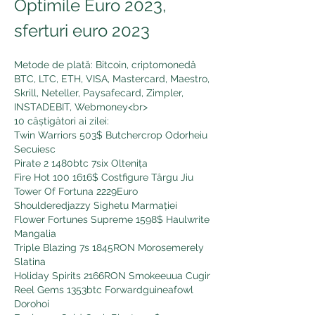
Optimile Euro 2023, 
sferturi euro 2023
Metode de plată: Bitcoin, criptomonedă 
BTC, LTC, ETH, VISA, Mastercard, Maestro, 
Skrill, Neteller, Paysafecard, Zimpler, 
INSTADEBIT, Webmoney<br>
10 câștigători ai zilei:
Twin Warriors 503$ Butchercrop Odorheiu 
Secuiesc 
Pirate 2 1480btc 7six Oltenița 
Fire Hot 100 1616$ Costfigure Târgu Jiu 
Tower Of Fortuna 2229Euro 
Shoulderedjazzy Sighetu Marmației 
Flower Fortunes Supreme 1598$ Haulwrite 
Mangalia 
Triple Blazing 7s 1845RON Morosemerely 
Slatina 
Holiday Spirits 2166RON Smokeeuua Cugir 
Reel Gems 1353btc Forwardguineafowl 
Dorohoi 