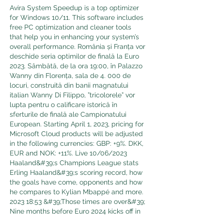
Avira System Speedup is a top optimizer 
for Windows 10/11. This software includes 
free PC optimization and cleaner tools 
that help you in enhancing your system’s 
overall performance. România și Franța vor 
deschide seria optimilor de finală la Euro 
2023. Sâmbătă, de la ora 19:00, în Palazzo 
Wanny din Florența, sala de 4. 000 de 
locuri, construită din banii magnatului 
italian Wanny Di Filippo, ”tricolorele” vor 
lupta pentru o calificare istorică în 
sferturile de finală ale Campionatului 
European. Starting April 1, 2023, pricing for 
Microsoft Cloud products will be adjusted 
in the following currencies: GBP: +9%. DKK, 
EUR and NOK: +11%. Live 10/06/2023 
Haaland&#39;s Champions League stats 
Erling Haaland&#39;s scoring record, how 
the goals have come, opponents and how 
he compares to Kylian Mbappé and more. 
2023 18:53 &#39;Those times are over&#39; 
Nine months before Euro 2024 kicks off in 