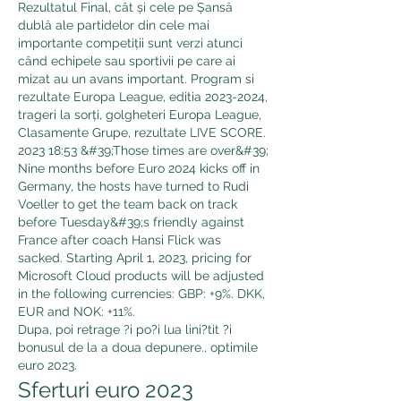
Rezultatul Final, cât și cele pe Șansă 
dublă ale partidelor din cele mai 
importante competiții sunt verzi atunci 
când echipele sau sportivii pe care ai 
mizat au un avans important. Program si 
rezultate Europa League, editia 2023-2024, 
trageri la sorți, golgheteri Europa League, 
Clasamente Grupe, rezultate LIVE SCORE. 
2023 18:53 &#39;Those times are over&#39; 
Nine months before Euro 2024 kicks off in 
Germany, the hosts have turned to Rudi 
Voeller to get the team back on track 
before Tuesday&#39;s friendly against 
France after coach Hansi Flick was 
sacked. Starting April 1, 2023, pricing for 
Microsoft Cloud products will be adjusted 
in the following currencies: GBP: +9%. DKK, 
EUR and NOK: +11%. 
Dupa, poi retrage ?i po?i lua lini?tit ?i 
bonusul de la a doua depunere., optimile 
euro 2023.
Sferturi euro 2023