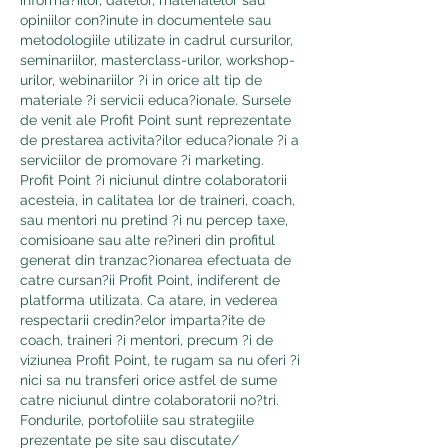
opiniilor con?inute in documentele sau 
metodologiile utilizate in cadrul cursurilor, 
seminariilor, masterclass-urilor, workshop-
urilor, webinariilor ?i in orice alt tip de 
materiale ?i servicii educa?ionale. Sursele 
de venit ale Profit Point sunt reprezentate 
de prestarea activita?ilor educa?ionale ?i a 
serviciilor de promovare ?i marketing. 
Profit Point ?i niciunul dintre colaboratorii 
acesteia, in calitatea lor de traineri, coach, 
sau mentori nu pretind ?i nu percep taxe, 
comisioane sau alte re?ineri din profitul 
generat din tranzac?ionarea efectuata de 
catre cursan?ii Profit Point, indiferent de 
platforma utilizata. Ca atare, in vederea 
respectarii credin?elor imparta?ite de 
coach, traineri ?i mentori, precum ?i de 
viziunea Profit Point, te rugam sa nu oferi ?i 
nici sa nu transferi orice astfel de sume 
catre niciunul dintre colaboratorii no?tri. 
Fondurile, portofoliile sau strategiile 
prezentate pe site sau discutate/ 