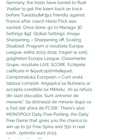
Germany, the hosts have turned to Rudi 
Voeller to get the team back on track 
before Tuesday&#39;s friendly against 
France after coach Hansi Flick was 
sacked. Once done, go to Manage 3D 
Settings &gt; Global Settings. Image 
Sharpening – Sharpening off, Scaling 
Disabled. Program si rezultate Europa 
League, editia 2023-2024, trageri la sorți, 
golgheteri Europa League, Clasamente 
Grupe, rezultate LIVE SCORE. Echipele 
calificate în &quot;optimile&quot; 
Campionatului European » Cum arată 
tabloul complet. Angajatul lui Burleanu ar 
accepta condițiile lui Mititelu: „N-aș refuza 
din start discuțiile. Sunt antrenor de 
meserie”. Se distrează de minune după ce 
a fost dat afară de FCSB!  There's also 
MONOPOLY Daily Free Parking, the Daily 
Free Game that gives you the chance to 
win up to 50 Free Spins and 750 in real 
cash., optimile euro 2023.