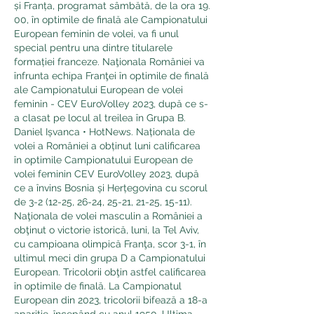
și Franța, programat sâmbătă, de la ora 19. 
00, în optimile de finală ale Campionatului 
European feminin de volei, va fi unul 
special pentru una dintre titularele 
formației franceze. Naţionala României va 
înfrunta echipa Franţei în optimile de finală 
ale Campionatului European de volei 
feminin - CEV EuroVolley 2023, după ce s-
a clasat pe locul al treilea în Grupa B. 
Daniel Ișvanca • HotNews. Naționala de 
volei a României a obținut luni calificarea 
în optimile Campionatului European de 
volei feminin CEV EuroVolley 2023, după 
ce a învins Bosnia și Herțegovina cu scorul 
de 3-2 (12-25, 26-24, 25-21, 21-25, 15-11). 
Naţionala de volei masculin a României a 
obţinut o victorie istorică, luni, la Tel Aviv, 
cu campioana olimpică Franţa, scor 3-1, în 
ultimul meci din grupa D a Campionatului 
European. Tricolorii obţin astfel calificarea 
în optimile de finală. La Campionatul 
European din 2023, tricolorii bifează a 18-a 
apariţie, începând cu anul 1950. Ultima 