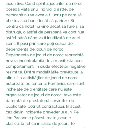
jocuri live. Când spiritul jocurilor de noroc 
posedă viața unui individ, o astfel de 
persoană nu va avea alt lucru pe care să 
cheltuiască bani decât să parieze. Și 
pentru că hoțul nu vine decât să fure și să 
distrugă, o astfel de persoană va continua 
astfel până când va fi inutilizată de acel 
spirit. 8 pași prin care poți scăpa de 
dependența de jocuri de noroc. 
Dependența de jocuri de noroc reprezintă 
nevoia incontrolabilă de a manifesta acest 
comportament, în ciuda efectelor negative 
resimțite. Dintre modalităţile prevăzute la 
alin. (2) a activităţilor de jocuri de noroc 
autorizate pe teritoriul României, care sunt 
încheiate de o entitate care nu este 
organizator de jocuri de noroc, taxa este 
datorată de prestatorul serviciilor de 
publicitate, potrivit contractului. În acest 
caz devin incidente prevederile alin. Pe 
Joc Pacanele găsești toate jocurile 
clasice, la fel ca în sălile de jocuri. Te 