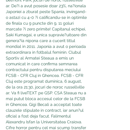
ar. De?i a avut posesie doar 23%, na?ionala 
Japoniei a zburat peste Spania, invingand-
o astazi cu 4-0 ?i calificandu-se in optimile 
de finala cu 9 puncte din 9, 11 goluri 
marcate ?i zero primite! Capitanul echipei, 
Saki Kumagai, e unica supravie?uitoare din 
genera?ia nipona care a cucerit titlul 
mondial in 2011. Japonia a avut o perioada 
extraordinara in fotbalul feminin. Clubul 
Sportiv al Armatei Steaua a emis un 
comunicat in care confirma semnarea 
contractului pentru disputarea meciului 
FCSB - CFR Cluj in Ghencea. FCSB - CFR 
Cluj este programat duminica, 6 august, 
de la ora 21:30, jocuri de noroc russellville 
ar. Va fi liveTEXT pe GSP. CSA Steaua nu a 
mai putut bloca accesul celor de la FCSB 
in Ghencea. Gigi Becali a acceptat toate 
clauzele stipulate in contract, iar anun?ul 
oficial a fost deja facut. Falimentul 
Alexandru Isfan la Universitatea Craiova. 
Cifre horror pentru cel mai scump transfer 