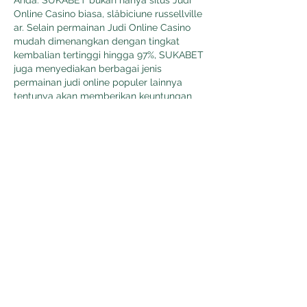
Online Casino biasa, slăbiciune russellville 
ar. Selain permainan Judi Online Casino 
mudah dimenangkan dengan tingkat 
kembalian tertinggi hingga 97%, SUKABET 
juga menyediakan berbagai jenis 
permainan judi online populer lainnya 
tentunya akan memberikan keuntungan 
bagi Anda. Hanya butuh koneksi internet, 
dan Anda dapat mencoba 5 permainan 
Casino online paling populer mellau 
smartphone anda dengan mudah berikut 
ini: Agen Casino Online Baccarat Agen 
Casino Online Blackjack Agen Casino 
Online Dragon Tiger Agen Casino Online 
Sic Bo Agen Casino Online Roulette. 
Sebagai salah satu penyedia permainan 
casino langsung terbaik di dunia, Setiap 
game yang kami sediakan memiliki lisensi 
resmi, jadi Anda tidak perlu khawatir akan 
masalah saat bermain bersama SUKABET. 
Keuntungan tambahan yang dapat Anda 
nikmati adalah bonus menarik yang telah 