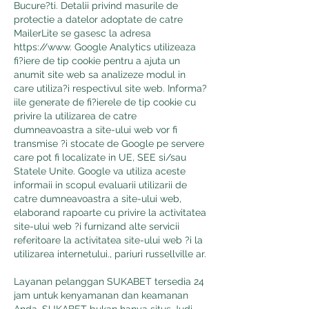
Bucure?ti. Detalii privind masurile de 
protectie a datelor adoptate de catre 
MailerLite se gasesc la adresa 
https://www. Google Analytics utilizeaza 
fi?iere de tip cookie pentru a ajuta un 
anumit site web sa analizeze modul in 
care utiliza?i respectivul site web. Informa?
iile generate de fi?ierele de tip cookie cu 
privire la utilizarea de catre 
dumneavoastra a site-ului web vor fi 
transmise ?i stocate de Google pe servere 
care pot fi localizate in UE, SEE si/sau 
Statele Unite. Google va utiliza aceste 
informaii in scopul evaluarii utilizarii de 
catre dumneavoastra a site-ului web, 
elaborand rapoarte cu privire la activitatea 
site-ului web ?i furnizand alte servicii 
referitoare la activitatea site-ului web ?i la 
utilizarea internetului., pariuri russellville ar.
Layanan pelanggan SUKABET tersedia 24 
jam untuk kenyamanan dan keamanan 
Anda. SUKABET bukan hanya situs Judi 