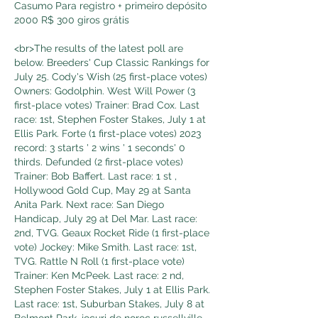
Casumo Para registro + primeiro depósito 
2000 R$ 300 giros grátis
<br>The results of the latest poll are 
below. Breeders' Cup Classic Rankings for 
July 25. Cody's Wish (25 first-place votes) 
Owners: Godolphin. West Will Power (3 
first-place votes) Trainer: Brad Cox. Last 
race: 1st, Stephen Foster Stakes, July 1 at 
Ellis Park. Forte (1 first-place votes) 2023 
record: 3 starts ' 2 wins ' 1 seconds' 0 
thirds. Defunded (2 first-place votes) 
Trainer: Bob Baffert. Last race: 1 st , 
Hollywood Gold Cup, May 29 at Santa 
Anita Park. Next race: San Diego 
Handicap, July 29 at Del Mar. Last race: 
2nd, TVG. Geaux Rocket Ride (1 first-place 
vote) Jockey: Mike Smith. Last race: 1st, 
TVG. Rattle N Roll (1 first-place vote) 
Trainer: Ken McPeek. Last race: 2 nd, 
Stephen Foster Stakes, July 1 at Ellis Park. 
Last race: 1st, Suburban Stakes, July 8 at 
Belmont Park, jocuri de noroc russellville 