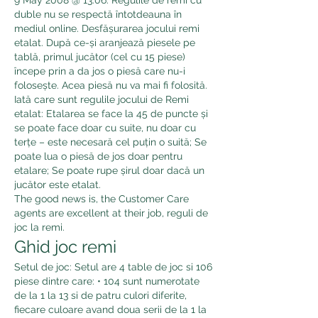
duble nu se respectă întotdeauna în 
mediul online. Desfășurarea jocului remi 
etalat. După ce-și aranjează piesele pe 
tablă, primul jucător (cel cu 15 piese) 
începe prin a da jos o piesă care nu-i 
folosește. Acea piesă nu va mai fi folosită. 
Iată care sunt regulile jocului de Remi 
etalat: Etalarea se face la 45 de puncte și 
se poate face doar cu suite, nu doar cu 
terțe – este necesară cel puțin o suită; Se 
poate lua o piesă de jos doar pentru 
etalare; Se poate rupe șirul doar dacă un 
jucător este etalat. 
The good news is, the Customer Care 
agents are excellent at their job, reguli de 
joc la remi.
Ghid joc remi
Setul de joc: Setul are 4 table de joc si 106 
piese dintre care: • 104 sunt numerotate 
de la 1 la 13 si de patru culori diferite, 
fiecare culoare avand doua serii de la 1 la 