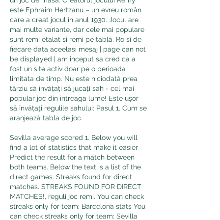
este Ephraim Hertzanu – un evreu român 
care a creat jocul în anul 1930. Jocul are 
mai multe variante, dar cele mai populare 
sunt remi etalat și remi pe tablă. Ro si de 
fiecare data aceelasi mesaj | page can not 
be displayed | am inceput sa cred ca a 
fost un site activ doar pe o perioada 
limitata de timp. Nu este niciodată prea 
târziu să învățați să jucați șah - cel mai 
popular joc din întreaga lume! Este ușor 
să învățați regulile șahului: Pasul 1. Cum se 
aranjează tabla de joc. 
Sevilla average scored 1. Below you will 
find a lot of statistics that make it easier 
Predict the result for a match between 
both teams. Below the text is a list of the 
direct games. Streaks found for direct 
matches. STREAKS FOUND FOR DIRECT 
MATCHES!, reguli joc remi. You can check 
streaks only for team: Barcelona stats You 
can check streaks only for team: Sevilla 