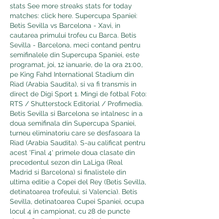
stats See more streaks stats for today 
matches: click here. Supercupa Spaniei: 
Betis Sevilla vs Barcelona - Xavi, in 
cautarea primului trofeu cu Barca. Betis 
Sevilla - Barcelona, meci contand pentru 
semifinalele din Supercupa Spaniei, este 
programat, joi, 12 ianuarie, de la ora 21:00, 
pe King Fahd International Stadium din 
Riad (Arabia Saudita), si va fi transmis in 
direct de Digi Sport 1. Mingi de fotbal Foto: 
RTS / Shutterstock Editorial / Profimedia. 
Betis Sevilla si Barcelona se intalnesc in a 
doua semifinala din Supercupa Spaniei, 
turneu eliminatoriu care se desfasoara la 
Riad (Arabia Saudita). S-au calificat pentru 
acest 'Final 4' primele doua clasate din 
precedentul sezon din LaLiga (Real 
Madrid si Barcelona) si finalistele din 
ultima editie a Copei del Rey (Betis Sevilla, 
detinatoarea trofeului, si Valencia). Betis 
Sevilla, detinatoarea Cupei Spaniei, ocupa 
locul 4 in campionat, cu 28 de puncte 