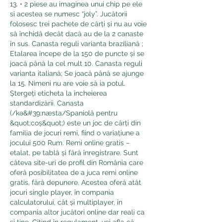
13. • 2 piese au imaginea unui chip pe ele 
si acestea se numesc “joly”. Jucătorii 
folosesc trei pachete de cărți și nu au voie 
să închidă decât dacă au de la 2 canaste 
în sus. Canasta reguli varianta braziliană ; 
Etalarea începe de la 150 de puncte și se 
joacă până la cel mult 10. Canasta reguli 
varianta italiană; Se joacă până se ajunge 
la 15. Nimeni nu are voie să ia potul. 
Ștergeți eticheta la încheierea 
standardizării. Canasta 
(/kə&#39;næsta/Spaniolă pentru 
&quot;coș&quot;) este un joc de cărți din 
familia de jocuri remi, fiind o variațiune a 
jocului 500 Rum. Remi online gratis – 
etalat, pe tablă și fără înregistrare. Sunt 
câteva site-uri de profil din România care 
oferă posibilitatea de a juca remi online 
gratis, fără depunere. Acestea oferă atât 
jocuri single player, în compania 
calculatorului, cât și multiplayer, în 
compania altor jucători online dar reali ca 
și tine. Citind în regulament, vei afla că 