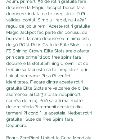
Acum, prime?ti 50 de rotiri gratuite fara 
depunere la Magic Jackpot bonus fara 
depunere, indata ce te inregistrezi ?i i?i 
validezi contul! Simplu i rapid, nu-i a?a?, 
reguli de joc la remi. Aceste rotiri gratuite 
Magic Jackpot fac parte din bonusul de 
bun venit, la care depunerea minima este 
de 50 RON. Rotiri Gratuite Elite Slots ' 100 
FS Shining Crown. Elite Slots are o oferta 
prin care prime?ti 100 free spins fara 
depunere la slotul Shining Crown. Tot ce 
trebuie sa faci este sa te inregistrezi prin 
link-ul campaniei ?i sa i?i verifici 
identitatea. Fiecare dintre aceste rotiri 
gratuite Elite Slots are valoarea de 0. De 
asemenea, ai tot 3 zile sa indepline?ti 
cerin?a de rulaj. Po?i sa afli mai multe 
despre oferta ?i termenii acesteia din 
termenii ?i condi?iile acesteia. Netbet rotiri 
gratuite ' Sute de Free Spins fara 
Depunere.
Bonus ZeroRight Unibet la Cupa Mondiala 