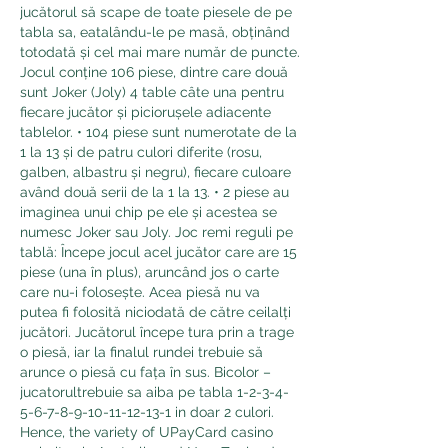
jucătorul să scape de toate piesele de pe 
tabla sa, eatalându-le pe masă, obținând 
totodată și cel mai mare număr de puncte. 
Jocul conține 106 piese, dintre care două 
sunt Joker (Joly) 4 table câte una pentru 
fiecare jucător și piciorușele adiacente 
tablelor. • 104 piese sunt numerotate de la 
1 la 13 și de patru culori diferite (rosu, 
galben, albastru și negru), fiecare culoare 
având două serii de la 1 la 13. • 2 piese au 
imaginea unui chip pe ele și acestea se 
numesc Joker sau Joly. Joc remi reguli pe 
tablă: Începe jocul acel jucător care are 15 
piese (una în plus), aruncând jos o carte 
care nu-i folosește. Acea piesă nu va 
putea fi folosită niciodată de către ceilalți 
jucători. Jucătorul începe tura prin a trage 
o piesă, iar la finalul rundei trebuie să 
arunce o piesă cu fața în sus. Bicolor – 
jucatorultrebuie sa aiba pe tabla 1-2-3-4-
5-6-7-8-9-10-11-12-13-1 in doar 2 culori.  
Hence, the variety of UPayCard casino 