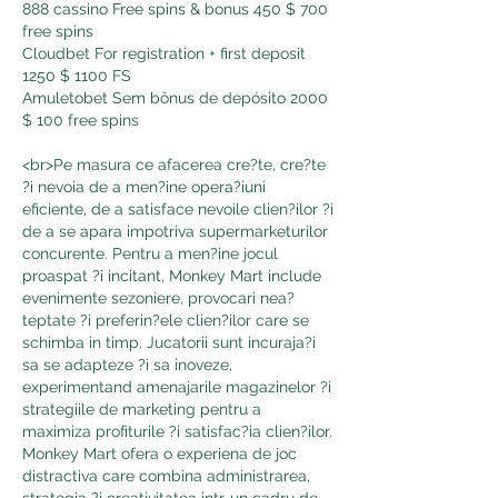
888 cassino Free spins & bonus 450 $ 700 
free spins
Cloudbet For registration + first deposit 
1250 $ 1100 FS
Amuletobet Sem bônus de depósito 2000 
$ 100 free spins
<br>Pe masura ce afacerea cre?te, cre?te 
?i nevoia de a men?ine opera?iuni 
eficiente, de a satisface nevoile clien?ilor ?i 
de a se apara impotriva supermarketurilor 
concurente. Pentru a men?ine jocul 
proaspat ?i incitant, Monkey Mart include 
evenimente sezoniere, provocari nea?
teptate ?i preferin?ele clien?ilor care se 
schimba in timp. Jucatorii sunt incuraja?i 
sa se adapteze ?i sa inoveze, 
experimentand amenajarile magazinelor ?i 
strategiile de marketing pentru a 
maximiza profiturile ?i satisfac?ia clien?ilor. 
Monkey Mart ofera o experiena de joc 
distractiva care combina administrarea, 
strategia ?i creativitatea intr-un cadru de 