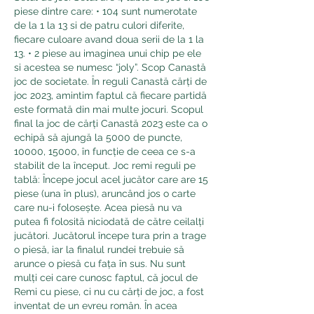
piese dintre care: • 104 sunt numerotate 
de la 1 la 13 si de patru culori diferite, 
fiecare culoare avand doua serii de la 1 la 
13. • 2 piese au imaginea unui chip pe ele 
si acestea se numesc “joly”. Scop Canastă 
joc de societate. În reguli Canastă cărți de 
joc 2023, amintim faptul că fiecare partidă 
este formată din mai multe jocuri. Scopul 
final la joc de cărți Canastă 2023 este ca o 
echipă să ajungă la 5000 de puncte, 
10000, 15000, în funcție de ceea ce s-a 
stabilit de la început. Joc remi reguli pe 
tablă: Începe jocul acel jucător care are 15 
piese (una în plus), aruncând jos o carte 
care nu-i folosește. Acea piesă nu va 
putea fi folosită niciodată de către ceilalți 
jucători. Jucătorul începe tura prin a trage 
o piesă, iar la finalul rundei trebuie să 
arunce o piesă cu fața în sus. Nu sunt 
mulți cei care cunosc faptul, că jocul de 
Remi cu piese, ci nu cu cărți de joc, a fost 
inventat de un evreu român. În acea 