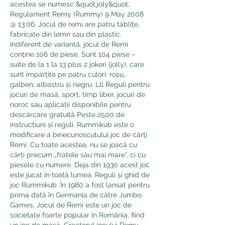
acestea se numesc &quot;joly&quot;. 
Regulament Remy (Rummy) 9 May 2008 
@ 13:06. Jocul de remi are patru tăblițe, 
fabricate din lemn sau din plastic. 
Indiferent de variantă, jocul de Remi 
conține 106 de piese. Sunt 104 piese – 
suite de la 1 la 13 plus 2 jokeri (jolly), care 
sunt împărțite pe patru culori: roșu, 
galben, albastru și negru. Lll Reguli pentru 
jocuri de masă, sport, timp liber, jocuri de 
noroc sau aplicații disponibile pentru 
descărcare gratuită Peste 2500 de 
instrucțiuni și reguli. Rummikub este o 
modificare a binecunoscutului joc de cărți 
Remi. Cu toate acestea, nu se joacă cu 
cărți precum „fratele său mai mare”, ci cu 
piesele cu numere. Deja din 1930 acest joc 
este jucat în toată lumea. Reguli și ghid de 
joc Rummikub. În 1980 a fost lansat pentru 
prima dată în Germania de către Jumbo 
Games. Jocul de Remi este un joc de 
societate foarte popular în România, fiind 
un joc de masă. Creatorul jocului Remy 