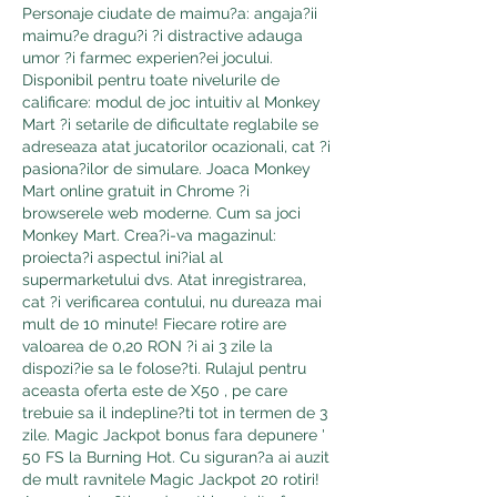
Personaje ciudate de maimu?a: angaja?ii 
maimu?e dragu?i ?i distractive adauga 
umor ?i farmec experien?ei jocului. 
Disponibil pentru toate nivelurile de 
calificare: modul de joc intuitiv al Monkey 
Mart ?i setarile de dificultate reglabile se 
adreseaza atat jucatorilor ocazionali, cat ?i 
pasiona?ilor de simulare. Joaca Monkey 
Mart online gratuit in Chrome ?i 
browserele web moderne. Cum sa joci 
Monkey Mart. Crea?i-va magazinul: 
proiecta?i aspectul ini?ial al 
supermarketului dvs. Atat inregistrarea, 
cat ?i verificarea contului, nu dureaza mai 
mult de 10 minute! Fiecare rotire are 
valoarea de 0,20 RON ?i ai 3 zile la 
dispozi?ie sa le folose?ti. Rulajul pentru 
aceasta oferta este de X50 , pe care 
trebuie sa il indepline?ti tot in termen de 3 
zile. Magic Jackpot bonus fara depunere ' 
50 FS la Burning Hot. Cu siguran?a ai auzit 
de mult ravnitele Magic Jackpot 20 rotiri! 