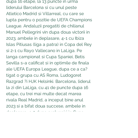
dupa 16 etape, la 13 puncte in urma 
liderului Barcelona si cu unul peste 
Atletico Madrid si Villarreal, cu care se 
lupta pentru o pozitie de UEFA Champions 
League. Andaluzii pregatiti de chilianul 
Manuel Pellegrini vin dupa doua victorii in 
2023, ambele in deplasare, 4-1 cu Ibiza 
Islas Pitiusas (liga a patra) in Copa del Rey 
si 2-1 cu Rayo Vallecano in LaLiga. Pe 
langa campionat si Cupa Spaniei, Betis 
Sevilla s-a calificat si in optimile de finala 
ale UEFA Europa League, dupa ce a ca?
tigat o grupa cu AS Roma, Ludogoret 
Razgrad ?i HJK Helsinki. Barcelona, liderul 
la zi din LaLiga, cu 41 de puncte dupa 16 
etape, cu trei mai multe decat marea 
rivala Real Madrid, a inceput bine anul 
2023 si a bifat doua succese, ambele in 
deplasare, 4-3 dupa prelungiri in Cupa 
Spaniei cu Intercity Alicante (liga a treia) si 
1-0 in campionat cu Atletico Madrid.
Nuestra aplicacion te ofrece los mapas 