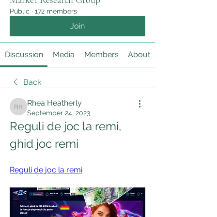
Market Research Group
Public
·
172 members
Join
Discussion
Media
Members
About
Back
Rhea Heatherly
Rhea Heatherly
September 24, 2023
Reguli de joc la remi, 
ghid joc remi
Reguli de joc la remi