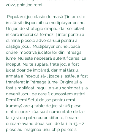
2022, ghid joc remi.
 Popularul joc clasic de masă Țintar este 
în sfârșit disponibil cu multiplayer online. 
Un joc de strategie simplu, dar solicitant, 
în care încerci să formezi Țintar pentru a 
elimina piesele adversarului pentru a 
câștiga jocul. Multiplayer online Joacă 
online împotriva jucătorilor din întreaga 
lume. Nu este necesară autentificarea. La 
început, Nu te supăra, frate joc, a fost 
jucat doar de împărați, dar mai târziu, 
armata a început să-l joace și astfel a fost 
transferat în întreaga lume. Originalul a 
fost simplificat, regulile s-au schimbat și a 
devenit jocul pe care îl cunoaștem astăzi. 
Remi Remi Setul de joc pentru remi 
(rummy) are 4 table de joc si 106 piese 
dintre care: • 104 sunt numerotate de la 1 
la 13 si de patru culori diferite, fiecare 
culoare avand doua serii de la 1 la 13. • 2 
piese au imaginea unui chip pe ele si 