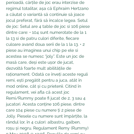
perioadă, cărțile de joc erau interzise de 
regimul totalitar, așa că Ephraim Hertzano 
a căutat o variantă să continuie să joace 
jocul preferat, fără să încalce legea. Setul 
de joc: Setul are 4 table de joc si 106 piese 
dintre care: • 104 sunt numerotate de la 1 
la 13 si de patru culori diferite, fiecare 
culoare avand doua serii de la 1 la 13. • 2 
piese au imaginea unui chip pe ele si 
acestea se numesc “joly”. Este un joc de 
masă care, deși este ușor de jucat, 
dezvoltă foarte mult abilitățile de 
raționament. Odată ce înveți aceste reguli 
remi, ești pregătit pentru a juca, atât în 
mod online, cât și cu prietenii. Citind în 
regulament, vei afla că acest joc 
Remi/Rummy poate fi jucat de 2, 3 sau 4 
jucatori. Acesta conține 106 piese, dintre 
care 104 piese cu numere ți 2 piese de 
Jolly. Piesele cu numere sunt împărțite, la 
rândul lor, în 4 culori: albastru, galben, 
roșu și negru. Regulament Remy (Rummy) 
9 May 2008 @ 13:06. Regulile de remi cu 