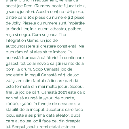
acest joc Remi/Rummy poate fi jucat de 2, 
3 sau 4 jucatori. Acesta conține 106 piese, 
dintre care 104 piese cu numere ți 2 piese 
de Jolly. Piesele cu numere sunt împărțite, 
la rândul lor, în 4 culori: albastru, galben, 
roșu și negru. Cum se joaca The 
Integration Game, un joc de 
autocunoaștere și creștere conștientă. Ne 
bucurăm că ai ales să te îmbarci în 
această frumoasă călătorie! În continuare 
găsești tot ce ai nevoie să știi înainte de a 
porni la drum. Scop Canastă joc de 
societate. În reguli Canastă cărți de joc 
2023, amintim faptul că fiecare partidă 
este formată din mai multe jocuri. Scopul 
final la joc de cărți Canastă 2023 este ca o 
echipă să ajungă la 5000 de puncte, 
10000, 15000, în funcție de ceea ce s-a 
stabilit de la început. Jucătorul care face 
jocul este ales prima dată aleator, după 
care al doilea joc îl face cel din dreapta 
lui. Scopul jocului remi etalat este ca 