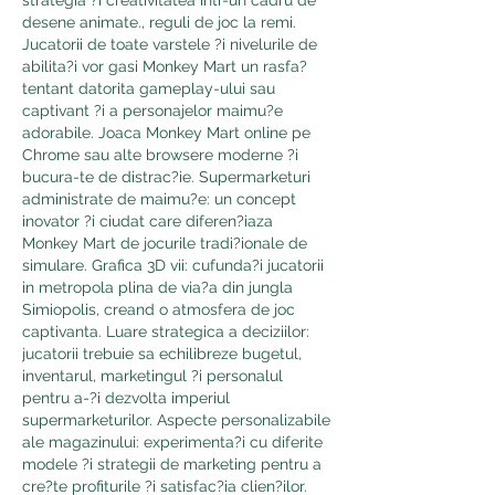
desene animate., reguli de joc la remi. 
Jucatorii de toate varstele ?i nivelurile de 
abilita?i vor gasi Monkey Mart un rasfa? 
tentant datorita gameplay-ului sau 
captivant ?i a personajelor maimu?e 
adorabile. Joaca Monkey Mart online pe 
Chrome sau alte browsere moderne ?i 
bucura-te de distrac?ie. Supermarketuri 
administrate de maimu?e: un concept 
inovator ?i ciudat care diferen?iaza 
Monkey Mart de jocurile tradi?ionale de 
simulare. Grafica 3D vii: cufunda?i jucatorii 
in metropola plina de via?a din jungla 
Simiopolis, creand o atmosfera de joc 
captivanta. Luare strategica a deciziilor: 
jucatorii trebuie sa echilibreze bugetul, 
inventarul, marketingul ?i personalul 
pentru a-?i dezvolta imperiul 
supermarketurilor. Aspecte personalizabile 
ale magazinului: experimenta?i cu diferite 
modele ?i strategii de marketing pentru a 
cre?te profiturile ?i satisfac?ia clien?ilor. 