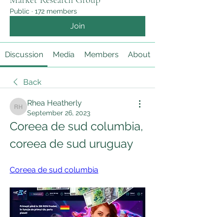
Market Research Group
Public
·
172 members
Join
Discussion
Media
Members
About
Back
Rhea Heatherly
Rhea Heatherly
September 26, 2023
Coreea de sud columbia, 
coreea de sud uruguay
Coreea de sud columbia