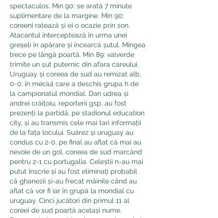
spectaculos. Min 90: se arată 7 minute 
suplimentare de la margine. Min 90: 
coreeni ratează și ei o ocazie prin son. 
Atacantul interceptează în urma unei 
greșeli în apărare și încearcă șutul. Mingea 
trece pe lângă poartă. Min 89: valverde 
trimite un șut puternic din afara careului. 
Uruguay și coreea de sud au remizat alb, 
0-0, în meciul care a deschis grupa h de 
la campionatul mondial. Dan udrea și 
andrei crăițoiu, reporterii gsp, au fost 
prezenți la partidă, pe stadionul education 
city, și au transmis cele mai tari informații 
de la fața locului. Suárez și uruguay au 
condus cu 2-0, pe final au aflat că mai au 
nevoie de un gol, coreea de sud marcând 
pentru 2-1 cu portugalia. Celeștii n-au mai 
putut înscrie și au fost eliminați probabil 
că ghanezii și-au frecat mâinile când au 
aflat că vor fi iar în grupă la mondial cu 
uruguay. Cinci jucători din primul 11 al 
coreei de sud poartă același nume. 