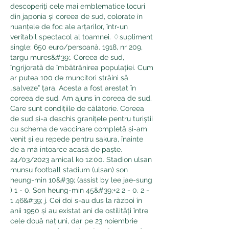
descoperiți cele mai emblematice locuri 
din japonia și coreea de sud, colorate în 
nuanțele de foc ale arțarilor, într-un 
veritabil spectacol al toamnei. ♢supliment 
single: 650 euro/persoană. 1918, nr 209, 
targu mures&#39;. Coreea de sud, 
îngrijorată de îmbătrânirea populației. Cum 
ar putea 100 de muncitori străini să 
„salveze” țara. Acesta a fost arestat în 
coreea de sud. Am ajuns în coreea de sud. 
Care sunt condițiile de călătorie. Coreea 
de sud și-a deschis granițele pentru turiștii 
cu schema de vaccinare completă și-am 
venit și eu repede pentru sakura, înainte 
de a mă întoarce acasă de paște. 
24/03/2023 amical ko 12:00. Stadion ulsan 
munsu football stadium (ulsan) son 
heung-min 10&#39; (assist by lee jae-sung 
) 1 - 0. Son heung-min 45&#39;+2 2 - 0. 2 - 
1 46&#39; j. Cei doi s-au dus la război în 
anii 1950 și au existat ani de ostilități între 
cele două națiuni, dar pe 23 noiembrie 