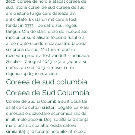
2010, coreea de nord a atacat coreea de 
sud. Istoria coreei de sud coreea de sud 
are o istorie lungă care datează din 
antichitate. Există un mit care a fost 
fondat în 2333 î. De către zeul regelui 
tangun. Ora de start; orele de început ale 
meciurilor sunt afișate folosind fusul orar 
al computerului dumneavoastră. Japonia 
și coreea de sud. Multumim pentru 
rezervari, grupul a fost vandut! ♢perioada: 
26 iulie – 7 august 2023. ♢țară: japonia si 
coreea de sud 2023. ♢mese: 11 mic 
dejunuri, 4 dejunuri, 4 cine. 
Coreea de sud columbia. 
Coreea de Sud Columbia
Coreea de Sud și Columbia sunt două țări 
asiatice cu culturi și istorii bogate, care au 
cunoscut o dezvoltare economică rapidă 
în ultimele decenii. Deși se află la distanță 
mare una de cealaltă, există câteva 
similarități și diferențe notabile între cele 