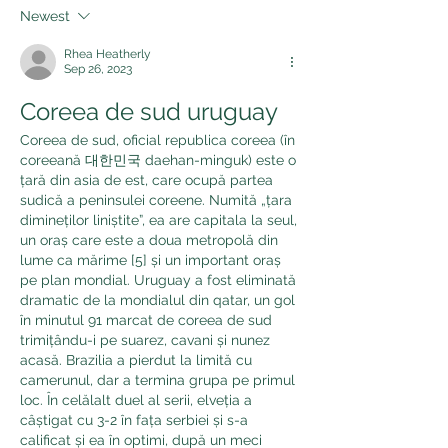
Newest
Rhea Heatherly
Sep 26, 2023
Coreea de sud uruguay
Coreea de sud, oficial republica coreea (în 
coreeană 대한민국 daehan-minguk) este o 
țară din asia de est, care ocupă partea 
sudică a peninsulei coreene. Numită „țara 
dimineților liniștite”, ea are capitala la seul, 
un oraș care este a doua metropolă din 
lume ca mărime [5] și un important oraș 
pe plan mondial. Uruguay a fost eliminată 
dramatic de la mondialul din qatar, un gol 
în minutul 91 marcat de coreea de sud 
trimițându-i pe suarez, cavani și nunez 
acasă. Brazilia a pierdut la limită cu 
camerunul, dar a termina grupa pe primul 
loc. În celălalt duel al serii, elveția a 
câștigat cu 3-2 în fața serbiei și s-a 
calificat și ea în optimi, după un meci 