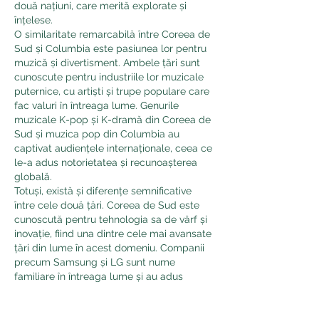
două națiuni, care merită explorate și 
înțelese.
O similaritate remarcabilă între Coreea de 
Sud și Columbia este pasiunea lor pentru 
muzică și divertisment. Ambele țări sunt 
cunoscute pentru industriile lor muzicale 
puternice, cu artiști și trupe populare care 
fac valuri în întreaga lume. Genurile 
muzicale K-pop și K-dramă din Coreea de 
Sud și muzica pop din Columbia au 
captivat audiențele internaționale, ceea ce 
le-a adus notorietatea și recunoașterea 
globală.
Totuși, există și diferențe semnificative 
între cele două țări. Coreea de Sud este 
cunoscută pentru tehnologia sa de vârf și 
inovație, fiind una dintre cele mai avansate 
țări din lume în acest domeniu. Companii 
precum Samsung și LG sunt nume 
familiare în întreaga lume și au adus 
Coreei de Sud faima de a fi un lider în 
tehnologie. Pe de altă parte, Columbia se 
remarcă prin resursele sale naturale 