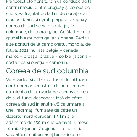
Francezul clement turpin va conduce de la 
centru meciul dintre uruguay și coreea de 
sud și va fi ajutat de la linii de conaționalii 
nicolas danos și cyrul gringore. Uruguay – 
coreea de sud se va disputa joi, 24 
noiembrie, de la ora 15:00. Celălalt meci al 
grupei h este portugalia vs ghana. Pentru 
alte ponturi de la campionatul mondial de 
fotbal 2022, nu rata belgia – canada, 
maroc – croația, brazilia – serbia, japonia – 
costa rica și elveția – camerun. 
Coreea de sud columbia
Vom vedea şi al treilea tunel de infiltrare 
nord-coreean, construit de nord-coreeni 
cu intenţia de a invada pe ascuns coreea 
de sud, tunel descoperit însă de către 
coreea de sud în anul 1978 ca urmare a 
unei informaţii furnizate de către un 
dezertor nord-coreean. 1,5 km şi o 
adâncime de 150 m sub pământ. ♢mese: 
10 mic dejunuri, 7 dejunuri, 1 cine. ♢tip 
vacanță: circuit cu însoțitor. ♢despre: 