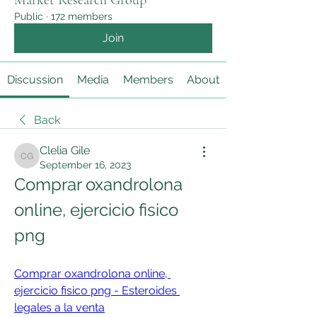
Market Research Group
Public
·
172 members
Join
Discussion
Media
Members
About
Back
Clelia Gile
Clelia Gile
September 16, 2023
Comprar oxandrolona 
online, ejercicio fisico 
png
Comprar oxandrolona online, 
ejercicio fisico png - Esteroides 
legales a la venta