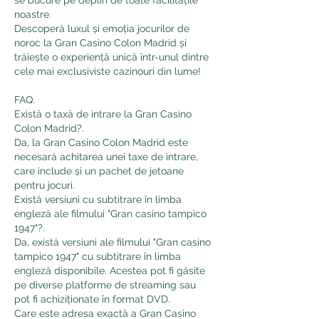
noastre.
Descoperă luxul și emoția jocurilor de 
noroc la Gran Casino Colon Madrid și 
trăiește o experiență unică într-unul dintre 
cele mai exclusiviste cazinouri din lume!
FAQ.
Există o taxă de intrare la Gran Casino 
Colon Madrid?.
Da, la Gran Casino Colon Madrid este 
necesară achitarea unei taxe de intrare, 
care include și un pachet de jetoane 
pentru jocuri.
Există versiuni cu subtitrare în limba 
engleză ale filmului "Gran casino tampico 
1947"?.
Da, există versiuni ale filmului "Gran casino 
tampico 1947" cu subtitrare în limba 
engleză disponibile. Acestea pot fi găsite 
pe diverse platforme de streaming sau 
pot fi achiziționate în format DVD.
Care este adresa exactă a Gran Casino 