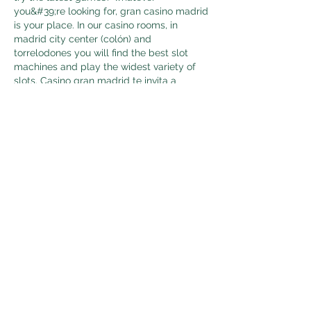
you&#39;re looking for, gran casino madrid 
is your place. In our casino rooms, in 
madrid city center (colón) and 
torrelodones you will find the best slot 
machines and play the widest variety of 
slots. Casino gran madrid te invita a 
disfrutar de una experiencia de ocio única 
e inigualable en nuestro casino de 
torrelodones. Disfruta de los juegos de 
azar más populares, los mejores torneos 
de poker y una de las agendas de eventos 
y espectáculos más exclusiva de todo 
madrid. Viernes, sábado y víspera de 
festivo de 15:00 a 4:00. Dirección gran 
madrid | casino torrelodones: autovía a6 
(madrid – a coruña), kilómetro 29, 28250 
torrelodones madrid. Algo en lo que 
también han sido pioneros en casino gran 
madrid es que si no es el primer casino 
con depósito mínimo de 1 euro, muy 
pocos se le habrán adelantado. You don’t 
have to be a rich cash billionaire to enjoy 