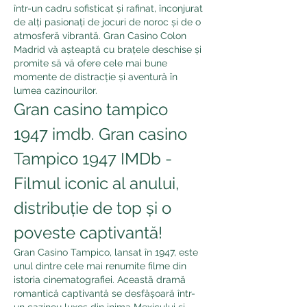
într-un cadru sofisticat și rafinat, înconjurat 
de alți pasionați de jocuri de noroc și de o 
atmosferă vibrantă. Gran Casino Colon 
Madrid vă așteaptă cu brațele deschise și 
promite să vă ofere cele mai bune 
momente de distracție și aventură în 
lumea cazinourilor.
Gran casino tampico 
1947 imdb. Gran casino 
Tampico 1947 IMDb - 
Filmul iconic al anului, 
distribuție de top și o 
poveste captivantă!
Gran Casino Tampico, lansat în 1947, este 
unul dintre cele mai renumite filme din 
istoria cinematografiei. Această dramă 
romantică captivantă se desfășoară într-
un cazinou luxos din inima Mexicului și 