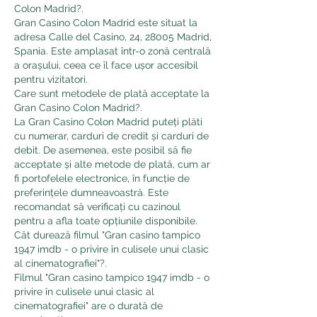
Colon Madrid?.
Gran Casino Colon Madrid este situat la 
adresa Calle del Casino, 24, 28005 Madrid, 
Spania. Este amplasat într-o zonă centrală 
a orașului, ceea ce îl face ușor accesibil 
pentru vizitatori.
Care sunt metodele de plată acceptate la 
Gran Casino Colon Madrid?.
La Gran Casino Colon Madrid puteți plăti 
cu numerar, carduri de credit și carduri de 
debit. De asemenea, este posibil să fie 
acceptate și alte metode de plată, cum ar 
fi portofelele electronice, în funcție de 
preferințele dumneavoastră. Este 
recomandat să verificați cu cazinoul 
pentru a afla toate opțiunile disponibile.
Cât durează filmul "Gran casino tampico 
1947 imdb - o privire în culisele unui clasic 
al cinematografiei"?.
Filmul "Gran casino tampico 1947 imdb - o 
privire în culisele unui clasic al 
cinematografiei" are o durată de 