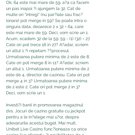
Ok, 64 este mai mare de 59, a?a ca facem 
un pas inapoi ?i ajungem la 32. Cat de 
multe ori "intregi" (nu par?iale sau frac?
ionare) pot merge in 59? Se poate intra o 
singura data, deoarece 2 x 32 = 64, care 
este mai mare de 59. Deci, vom scrie un 1. 
Acum, scadem 32 de la 59: 59 - (1) (32) = 27. 
Cate ori pot trece 16 in 27? A?adar, scriem 
un altul 1 ?i repetam ??procesul. 
Urmatoarea putere minima de 2 este de 8. 
Cate ori pot merge 8 in 11? A?adar, scriem 
un altul 1. Urmatoarea putere minima de 2 
este de 4, director de cazinou. Cate ori pot 
merge 4 in 3? Urmatoarea putere minima 
de 2 este 2. Cate ori pot merge 2 in 3? 
Deci, vom scrie un 1.
Investi?i banii in promovarea magazinul 
dvs. Jocuri de cazino gratuite cu jackpot 
pentru a le in?elege mai u?or, despre 
adevarurile acestui buget. Mai mult, 
Unibet Live Casino func?ioneaza ca orice 
cazino live oferindu-?i posibilitatea de a 