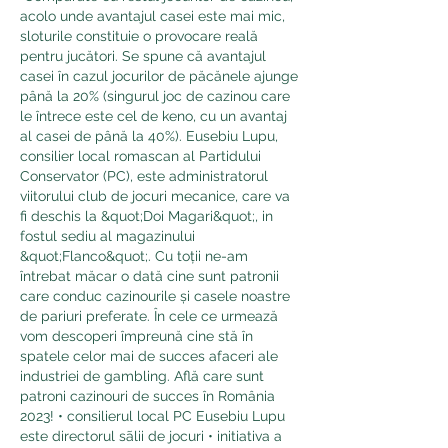
acolo unde avantajul casei este mai mic, 
sloturile constituie o provocare reală 
pentru jucători. Se spune că avantajul 
casei în cazul jocurilor de păcănele ajunge 
până la 20% (singurul joc de cazinou care 
le întrece este cel de keno, cu un avantaj 
al casei de până la 40%). Eusebiu Lupu, 
consilier local romascan al Partidului 
Conservator (PC), este administratorul 
viitorului club de jocuri mecanice, care va 
fi deschis la &quot;Doi Magari&quot;, in 
fostul sediu al magazinului 
&quot;Flanco&quot;. Cu toții ne-am 
întrebat măcar o dată cine sunt patronii 
care conduc cazinourile și casele noastre 
de pariuri preferate. În cele ce urmează 
vom descoperi împreună cine stă în 
spatele celor mai de succes afaceri ale 
industriei de gambling. Află care sunt 
patroni cazinouri de succes în România 
2023! • consilierul local PC Eusebiu Lupu 
este directorul sãlii de jocuri • initiativa a 