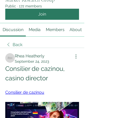
Market Research Group
Public
·
172 members
Join
Discussion
Media
Members
About
Back
Rhea Heatherly
Rhea Heatherly
September 24, 2023
Consilier de cazinou, 
casino director
Consilier de cazinou