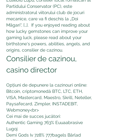
Partidului Conservator (PC), este 
administratorul viitorului club de jocuri 
mecanice, care va fi deschis la „Doi 
Mãgari“, […].  If you enjoyed reading about 
how lucky gemstones can improve your 
gaming luck, please read about your 
birthstone's powers, abilities, angels, and 
origins, consilier de cazinou.
Consilier de cazinou, 
casino director
Opțiuni de depunere la cazinouri online: 
Bitcoin, criptomonedă BTC, LTC, ETH, 
VISA, Mastercard, Maestro, Skrill, Neteller, 
Paysafecard, Zimpler, INSTADEBIT, 
Webmoney<br>
Cei mai de succes jucători:
Authentic Gaming 763% Euuaabrasive 
Lugoj 
Demi Gods Iv 728% 777bagels Bârlad 