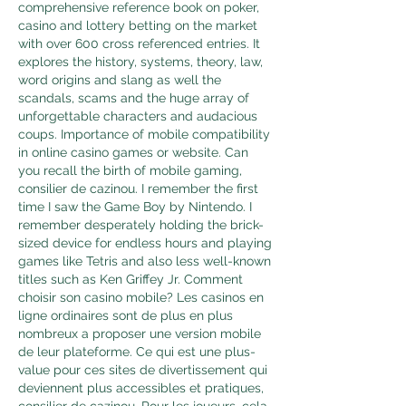
comprehensive reference book on poker, 
casino and lottery betting on the market 
with over 600 cross referenced entries. It 
explores the history, systems, theory, law, 
word origins and slang as well the 
scandals, scams and the huge array of 
unforgettable characters and audacious 
coups. Importance of mobile compatibility 
in online casino games or website. Can 
you recall the birth of mobile gaming, 
consilier de cazinou. I remember the first 
time I saw the Game Boy by Nintendo. I 
remember desperately holding the brick-
sized device for endless hours and playing 
games like Tetris and also less well-known 
titles such as Ken Griffey Jr. Comment 
choisir son casino mobile? Les casinos en 
ligne ordinaires sont de plus en plus 
nombreux a proposer une version mobile 
de leur plateforme. Ce qui est une plus-
value pour ces sites de divertissement qui 
deviennent plus accessibles et pratiques, 
consilier de cazinou. Pour les joueurs, cela 