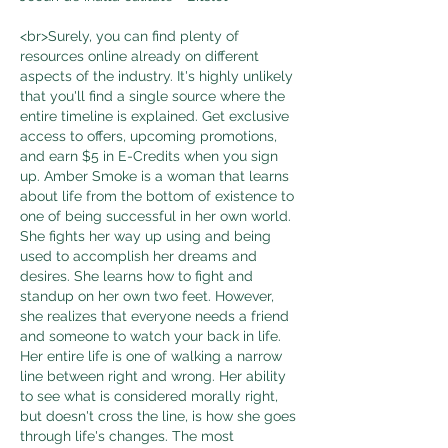
<br>Surely, you can find plenty of 
resources online already on different 
aspects of the industry. It's highly unlikely 
that you'll find a single source where the 
entire timeline is explained. Get exclusive 
access to offers, upcoming promotions, 
and earn $5 in E-Credits when you sign 
up. Amber Smoke is a woman that learns 
about life from the bottom of existence to 
one of being successful in her own world. 
She fights her way up using and being 
used to accomplish her dreams and 
desires. She learns how to fight and 
standup on her own two feet. However, 
she realizes that everyone needs a friend 
and someone to watch your back in life. 
Her entire life is one of walking a narrow 
line between right and wrong. Her ability 
to see what is considered morally right, 
but doesn't cross the line, is how she goes 
through life's changes. The most 